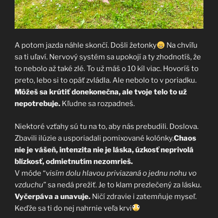
A potom jazda náhle skončí. Došli žetonky
Na chvíľu
sa ti uľaví. Nervový systém sa upokojí a ty zhodnotíš, že
to nebolo až také zlé. To už máš o 10 kíl viac. Hovoríš to
preto, lebo si to opäť zvládla. Ale nebolo to v poriadku.
Môžeš sa krútiť donekonečna, ale tvoje telo to už
nepotrebuje.
Kľudne sa rozpadneš.
Niektoré vzťahy sú tu na to, aby nás prebudili. Doslova.
Zbavili ilúzie a usporiadali pomixované kolónky.
Chaos
nie je vášeň, intenzita nie je láska, úzkosť neprivolá
blízkosť, odmietnutím nezomrieš.
V móde “
visím dolu hlavou priviazaná o jednu nohu vo
vzduchu
” sa nedá prežiť. Je to klam prezlečený za lásku.
Vyčerpáva a unavuje.
Ničí zdravie i zatemňuje myseľ.
Keďže sa ti do nej nahrnie veľa krvi