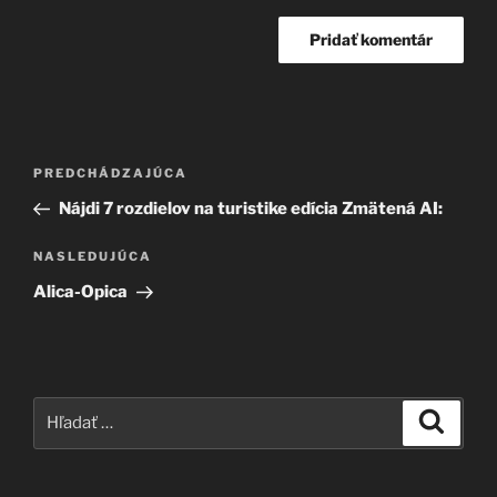
Navigácia
Predchádzajúci
PREDCHÁDZAJÚCA
v
článok
Nájdi 7 rozdielov na turistike edícia Zmätená AI:
článku
Ďalší
NASLEDUJÚCA
článok
Alica-Opica
Hľadať:
Vyhľad