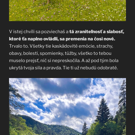
V istej chvíli sa pozviechaš a
tá zraniteľnosť a slabosť,
ktoré ťa naplno ovládli, sa premenia na čosi nové.
Trvalo to. Všetky tie kaskádovité emócie, strachy,
obavy, bolesti, spomienky, túžby, všetko to tebou
muselo prejsť, nič si nepreskočila. A až pod tým bola
ukrytá tvoja sila a pravda. Tie ti už nebudú odobraté.