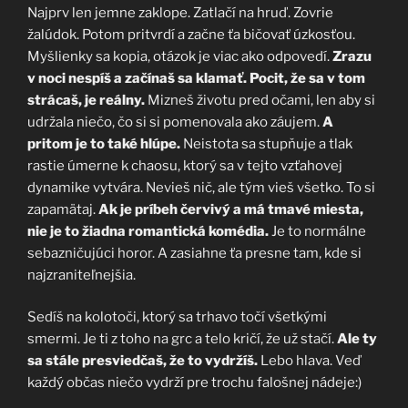
Najprv len jemne zaklope. Zatlačí na hruď. Zovrie
žalúdok. Potom pritvrdí a začne ťa bičovať úzkosťou.
Myšlienky sa kopia, otázok je viac ako odpovedí.
Zrazu
v noci nespíš a začínaš sa klamať. Pocit, že sa v tom
strácaš, je reálny.
Mizneš životu pred očami, len aby si
udržala niečo, čo si si pomenovala ako záujem.
A
pritom je to také hlúpe.
Neistota sa stupňuje a tlak
rastie úmerne k chaosu, ktorý sa v tejto vzťahovej
dynamike vytvára. Nevieš nič, ale tým vieš všetko. To si
zapamätaj.
Ak je príbeh červivý a má tmavé miesta,
nie je to žiadna romantická komédia.
Je to normálne
sebazničujúci horor. A zasiahne ťa presne tam, kde si
najzraniteľnejšia.
Sedíš na kolotoči, ktorý sa trhavo točí všetkými
smermi. Je ti z toho na grc a telo kričí, že už stačí.
Ale ty
sa stále presviedčaš, že to vydržíš.
Lebo hlava. Veď
každý občas niečo vydrží pre trochu falošnej nádeje:)