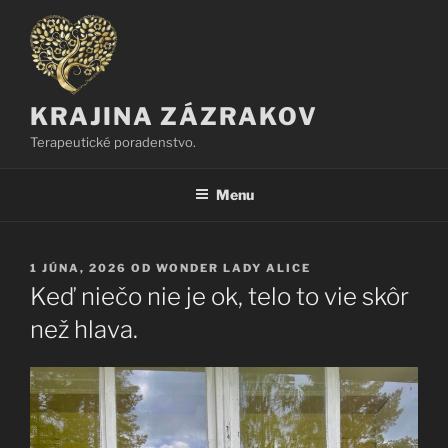
Prejsť
na
obsah
KRAJINA ZÁZRAKOV
Terapeutické poradenstvo.
Menu
PUBLIKOVANÉ
1 JÚNA, 2026
OD
WONDER LADY ALICE
Keď niečo nie je ok, telo to vie skôr
než hlava.